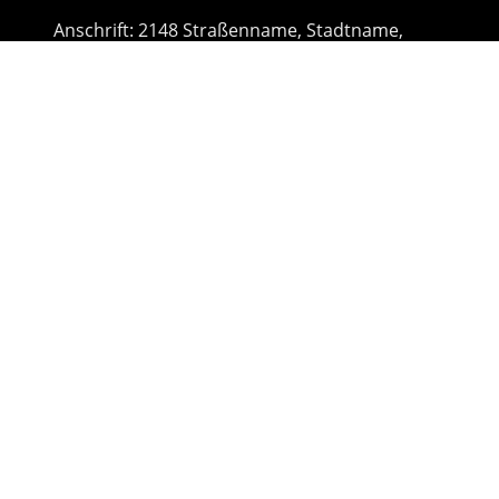
Anschrift: 2148 Straßenname, Stadtname,
Landkreis, 92103
Name
*
Nachricht